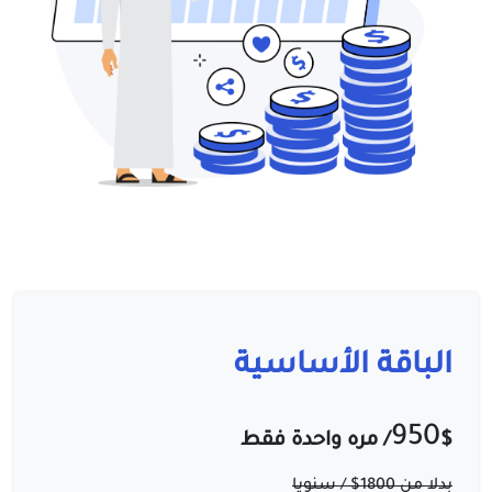
الباقة الأساسية
950
$
/ مره واحدة فقط
بدلا من 1800$ / سنويا