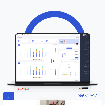
أ/ ضياء داوود