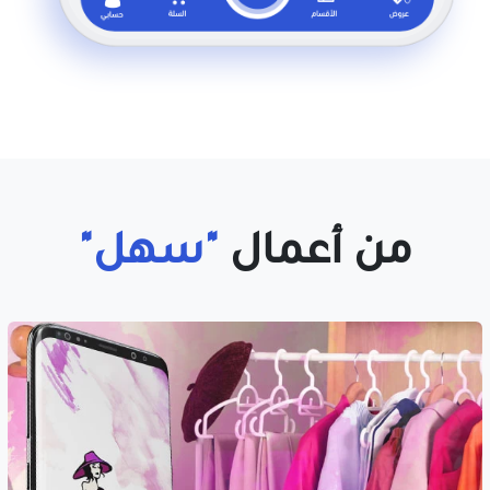
من أعمال
"سهل"